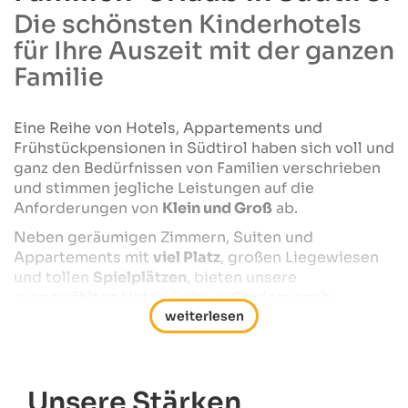
Die schönsten Kinderhotels
für Ihre Auszeit mit der ganzen
Familie
Eine Reihe von Hotels, Appartements und
Frühstückpensionen in Südtirol haben sich voll und
ganz den Bedürfnissen von Familien verschrieben
und stimmen jegliche Leistungen auf die
Anforderungen von
Klein und Groß
ab.
Neben geräumigen Zimmern, Suiten und
Appartements mit
viel Platz
, großen Liegewiesen
und tollen
Spielplätzen
, bieten unsere
ausgewählten Unterkünfte außerdem noch
Kinderanimation,
Aktiv-Programme
, kindgerechte
Ausstattung,
spezielle
Kindermenüs
sowie viele
Highlights in den Wellnessbereichen.
Urlaub mit der Familie in Südtirol ist auch für
Eltern
Unsere Stärken
lohnenswert. Gönnen Sie sich etwas Zeit zu zweit