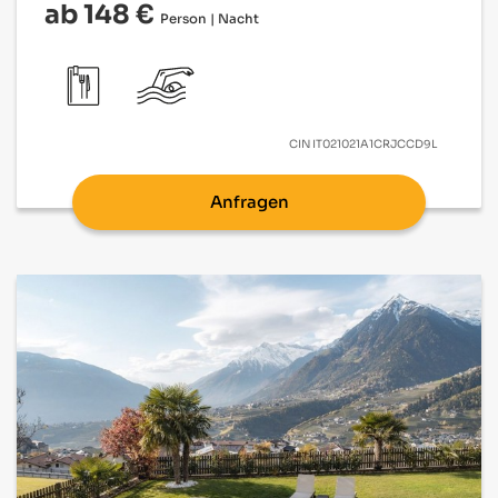
ab 148 €
Person | Nacht
CIN
IT021021A1CRJCCD9L
Anfragen