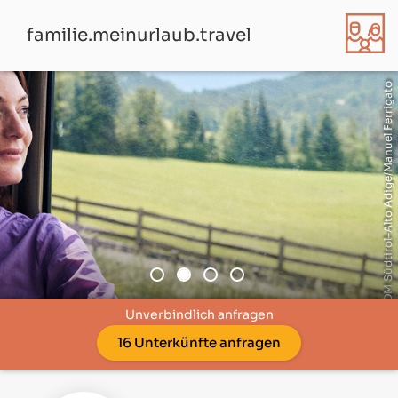
familie.meinurlaub.travel
© IDM Südtirol–Alto Adige/Harald Wisthaler
Unverbindlich anfragen
16 Unterkünfte anfragen