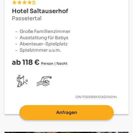
S
Hotel Saltauserhof
Passeiertal
Große Familienzimmer
Ausstattung für Babys
Abenteuer-Spielplatz
Spielzimmer u.v.m.
ab 118 €
Person | Nacht
CIN
IT021083A1OADZHZH4
Anfragen