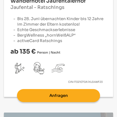
Wanderhotel Jaufentalerhof
Jaufental - Ratschings
Bis 28. Juni übernachten Kinder bis 12 Jahre
im Zimmer der Eltern kostenlos!
Echte Geschmackserlebnisse
BergWellness „hornWeißALP“
activeCard Ratschings
ab 135 €
Person | Nacht
CIN
IT021070A1XLS4WF23
Anfragen